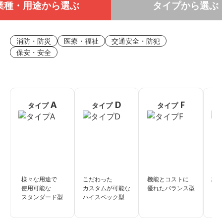
業種・用途から選ぶ
タイプから選ぶ
消防・防災
医療・福祉
交通安全・防犯
保安・安全
A
D
F
タイプ
タイプ
タイプ
様々な用途で
こだわった
機能とコストに
誰
使用可能な
カスタムが可能な
優れたバランス型
フ
スタンダード型
ハイスペック型
ジ