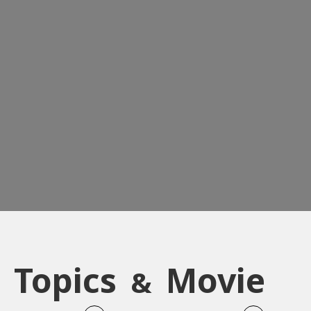
Topics
Movie
&