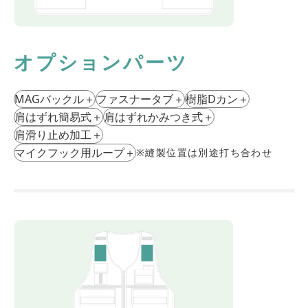
オプションパーツ
MAGバックル
＋
ファスナータブ
＋
樹脂Dカン
＋
肩はずれ簡易式
＋
肩はずれかみつき式
＋
肩滑り⽌め加⼯
＋
マイクフック用ループ
＋
※縫製位置は別途打ち合わせ