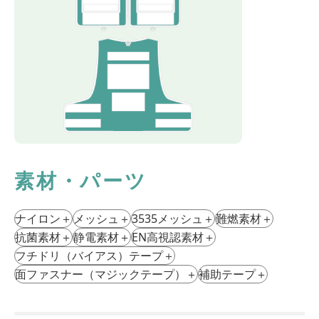
素材・パーツ
ナイロン
＋
メッシュ
＋
3535メッシュ
＋
難燃素材
＋
抗菌素材
＋
静電素材
＋
EN⾼視認素材
＋
フチドリ（バイアス）テープ
＋
⾯ファスナー（マジックテープ）
＋
補助テープ
＋