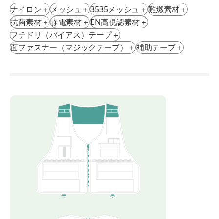
ナイロン
＋
メッシュ
＋
3535メッシュ
＋
難燃素材
＋
抗菌素材
＋
静電素材
＋
EN⾼視認素材
＋
フチドリ（バイアス）テープ
＋
⾯ファスナー（マジックテープ）
＋
補助テープ
＋