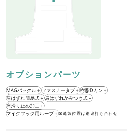
オプションパーツ
MAGバックル
＋
ファスナータブ
＋
樹脂Dカン
＋
肩はずれ簡易式
＋
肩はずれかみつき式
＋
肩滑り⽌め加⼯
＋
マイクフック用ループ
＋
※縫製位置は別途打ち合わせ